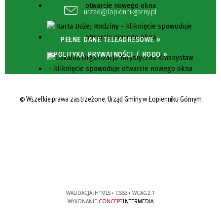
urzad@lopiennikgorny.pl
PEŁNE DANE TELEADRESOWE »
POLITYKA PRYWATNOŚCI / RODO »
© Wszelkie prawa zastrzeżone, Urząd Gminy w Łopienniku Górnym
WALIDACJA:
HTML5
+
CSS3
+
WCAG 2.1
WYKONANIE
CONCEPT
INTERMEDIA