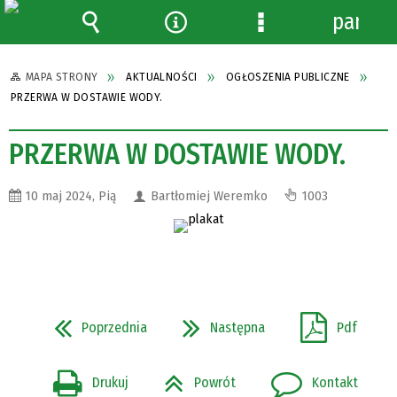
panel
Wyszukiwarka
Narzędzia
Menu
szczegółowe
MAPA STRONY
AKTUALNOŚCI
OGŁOSZENIA PUBLICZNE
PRZERWA W DOSTAWIE WODY.
PRZERWA W DOSTAWIE WODY.
10 maj 2024, Pią
Bartłomiej Weremko
1003
Poprzednia
Następna
Pdf
Drukuj
Powrót
Kontakt