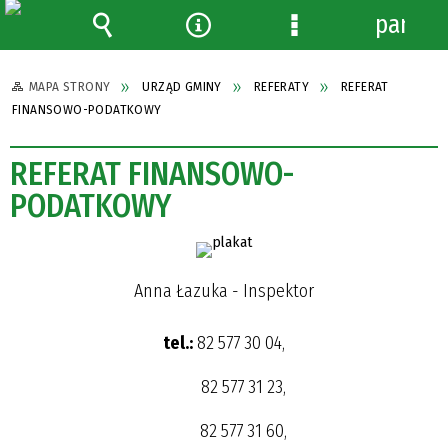
panel
Wyszukiwarka
Narzędzia
Menu
szczegółowe
MAPA STRONY
URZĄD GMINY
REFERATY
REFERAT
FINANSOWO-PODATKOWY
REFERAT FINANSOWO-
PODATKOWY
Anna Łazuka - Inspektor
tel.:
82 577 30 04,
82 577 31 23,
82 577 31 60,