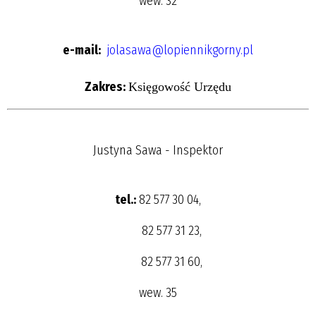
wew. 32
e-mail:
jolasawa@lopiennikgorny.pl
Zakres:
Księgowość Urzędu
Justyna Sawa - Inspektor
tel.:
82 577 30 04,
82 577 31 23,
82 577 31 60,
wew. 35