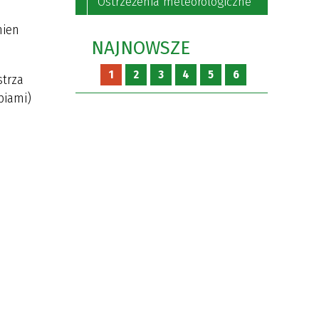
Ostrzeżenia meteorologiczne
nien
NAJNOWSZE
1
2
3
4
5
6
strza
piami)