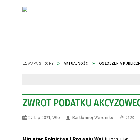
MAPA STRONY
AKTUALNOŚCI
OGŁOSZENIA PUBLICZ
ZWROT PODATKU AKCYZOWE
27 Lip 2021, Wto
Bartłomiej Weremko
2123
Minister Rolnictwa i Rozwoju Wsi
informuje: