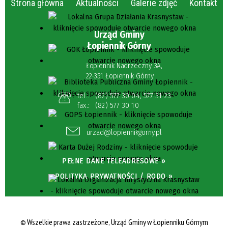
Strona główna
Aktualności
Galerie zdjęć
Kontakt
Urząd Gminy
Łopiennik Górny
Łopiennik Nadrzeczny 3A,
22-351 Łopiennik Górny
tel.:
(82) 577 30 04
,
577 31 23
fax.:
(82) 577 30 10
urzad@lopiennikgorny.pl
PEŁNE DANE TELEADRESOWE »
POLITYKA PRYWATNOŚCI / RODO »
© Wszelkie prawa zastrzeżone, Urząd Gminy w Łopienniku Górnym