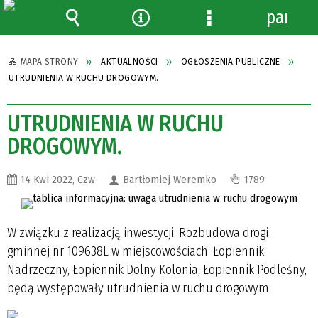
panel
Wyszukiwarka
Narzędzia
Menu
szczegółowe
MAPA STRONY
AKTUALNOŚCI
OGŁOSZENIA PUBLICZNE
UTRUDNIENIA W RUCHU DROGOWYM.
UTRUDNIENIA W RUCHU
DROGOWYM.
14 Kwi 2022, Czw
Bartłomiej Weremko
1789
W związku z realizacją inwestycji: Rozbudowa drogi
gminnej nr 109638L w miejscowościach: Łopiennik
Nadrzeczny, Łopiennik Dolny Kolonia, Łopiennik Podleśny,
będą występowały utrudnienia w ruchu drogowym.