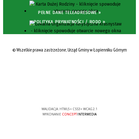
PEŁNE DANE TELEADRESOWE »
POLITYKA PRYWATNOŚCI / RODO »
© Wszelkie prawa zastrzeżone, Urząd Gminy w Łopienniku Górnym
WALIDACJA:
HTML5
+
CSS3
+
WCAG 2.1
WYKONANIE
CONCEPT
INTERMEDIA